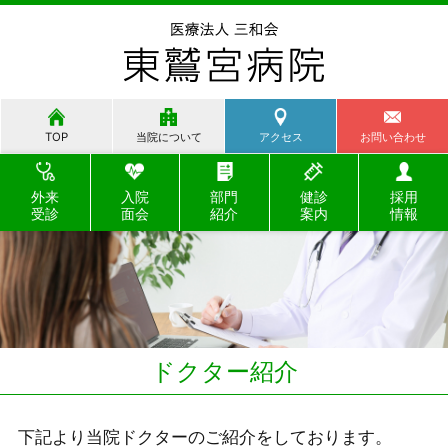
TOP
当院について
アクセス
お問い合わせ
外来
入院
部門
健診
採用
受診
面会
紹介
案内
情報
ドクター紹介
下記より当院ドクターのご紹介をしております。