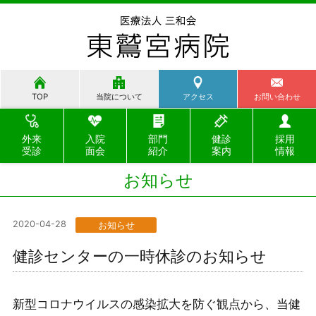
TOP
当院について
アクセス
お問い合わせ
外来
入院
部門
健診
採用
受診
面会
紹介
案内
情報
お知らせ
2020-04-28
お知らせ
健診センターの一時休診のお知らせ
新型コロナウイルスの感染拡大を防ぐ観点から、当健