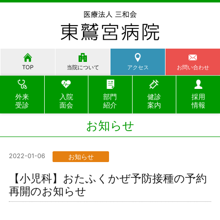
TOP
当院について
アクセス
お問い合わせ
外来
入院
部門
健診
採用
受診
面会
紹介
案内
情報
お知らせ
2022-01-06
お知らせ
【小児科】おたふくかぜ予防接種の予約
再開のお知らせ