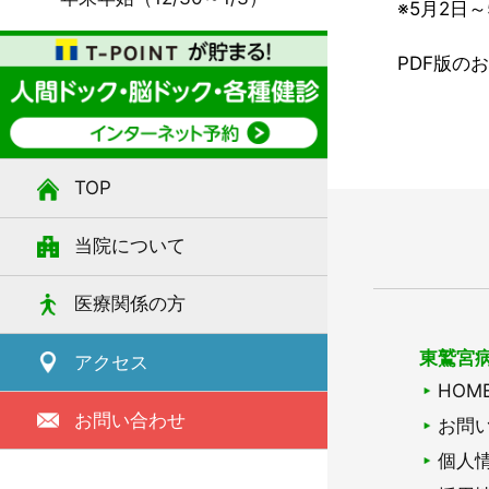
※5月2日
PDF版の
TOP
当院について
医療関係の方
東鷲宮
アクセス
HOM
お問い合わせ
お問
個人