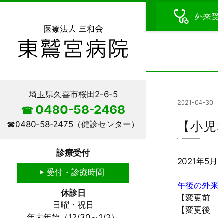
外来
埼玉県久喜市桜田2-6-5
2021-04-30
0480-58-2468
☎
【小児
☎
0480-58-2475
（健診センター）
診療受付
2021年
受付・診療時間
午後の外
休診日
【変更前 
日曜・祝日
【変更後 
年末年始（12/30～1/3）