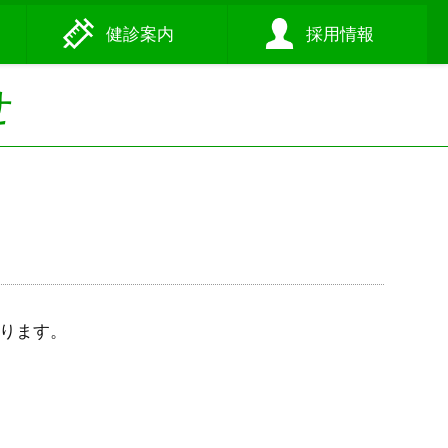
健診
案内
採用
情報
せ
なります。