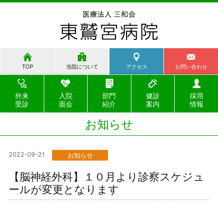
TOP
当院について
アクセス
お問い合わせ
外来
入院
部門
健診
採用
受診
面会
紹介
案内
情報
お知らせ
2022-09-21
お知らせ
【脳神経外科】１０月より診察スケジュ
ールが変更となります