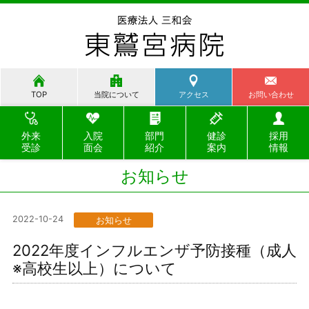
TOP
当院について
アクセス
お問い合わせ
外来
入院
部門
健診
採用
受診
面会
紹介
案内
情報
お知らせ
2022-10-24
お知らせ
2022年度インフルエンザ予防接種（成人
※高校生以上）について