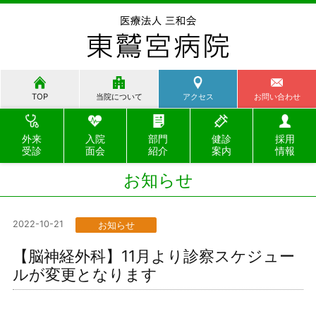
TOP
当院について
アクセス
お問い合わせ
外来
入院
部門
健診
採用
受診
面会
紹介
案内
情報
お知らせ
2022-10-21
お知らせ
【脳神経外科】11月より診察スケジュー
ルが変更となります