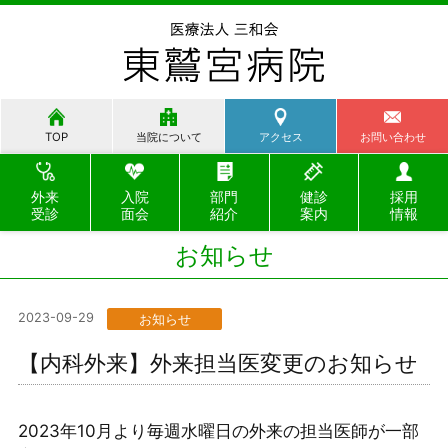
TOP
当院について
アクセス
お問い合わせ
外来
入院
部門
健診
採用
受診
面会
紹介
案内
情報
お知らせ
2023-09-29
お知らせ
【内科外来】外来担当医変更のお知らせ
2023年10月より毎週水曜日の外来の担当医師が一部