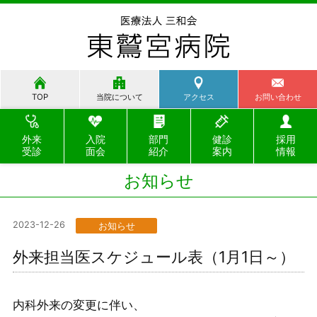
TOP
当院について
アクセス
お問い合わせ
外来
入院
部門
健診
採用
受診
面会
紹介
案内
情報
お知らせ
2023-12-26
お知らせ
外来担当医スケジュール表（1月1日～）
内科外来の変更に伴い、