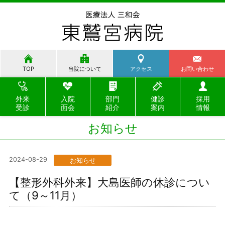
TOP
当院について
アクセス
お問い合わせ
外来
入院
部門
健診
採用
受診
面会
紹介
案内
情報
お知らせ
2024-08-29
お知らせ
【整形外科外来】大島医師の休診につい
て（9～11月）