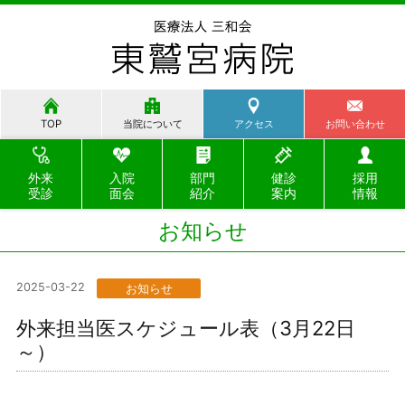
TOP
当院について
アクセス
お問い合わせ
外来
入院
部門
健診
採用
受診
面会
紹介
案内
情報
お知らせ
2025-03-22
お知らせ
外来担当医スケジュール表（3月22日
～）