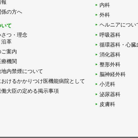
情報
内科
関係の方へ
外科
ヘルニアについ
ついて
いさつ・理念
呼吸器科
・沿革
循環器科・心臓
のご案内
消化器科
医療機関
整形外科
敷地内禁煙について
脳神経外科
におけるかかりつけ医機能病院として
小児科
労働大臣の定める掲示事項
泌尿器科
皮膚科