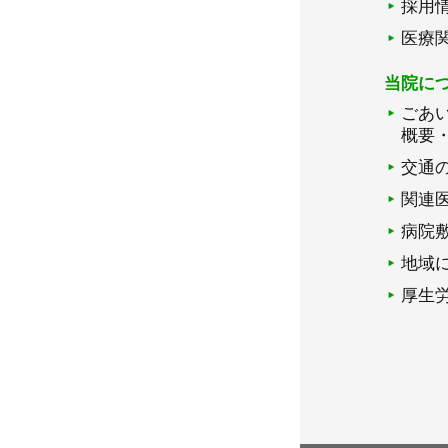
採用
医療
当院に
ごあ
概要
交通
関連
病院
地域
厚生