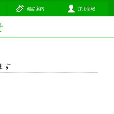
健診
案内
採用
情報
せ
ます