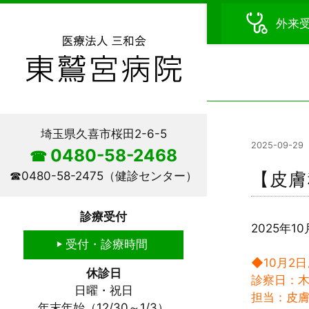
外来
埼玉県久喜市桜田2-6-5
2025-09-29
0480-58-2468
☎
【皮膚
☎
0480-58-2475
（健診センター）
診療受付
2025年
受付・診療時間
◆10月2
休診日
診察日：木
日曜・祝日
担当：皮
年末年始（12/30～1/3）