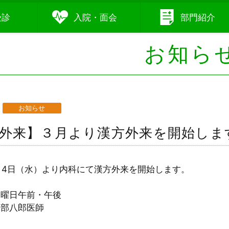
受診
入院
・
面会
部門
紹介
お知ら
お知らせ
外来】３月より漢方外来を開始しま
3月4日（水）より内科にて漢方外来を開始します。
水曜日午前・午後
磯部八郎医師