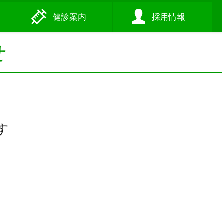
健診
案内
採用
情報
せ
す