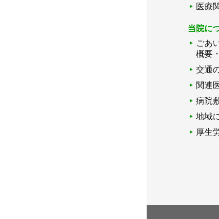
医療
当院に
ごあ
概要
交通
関連
病院
地域
厚生