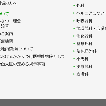
関係の方へ
外科
ヘルニアについ
ついて
いさつ・理念
呼吸器科
・沿革
循環器科・心臓
のご案内
消化器科
医療機関
整形外科
敷地内禁煙について
脳神経外科
におけるかかりつけ医機能病院として
小児科
労働大臣の定める掲示事項
泌尿器科
皮膚科