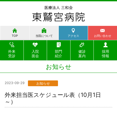
TOP
当院について
アクセス
お問い合わせ
外来
入院
部門
健診
採用
受診
面会
紹介
案内
情報
お知らせ
2023-09-29
お知らせ
外来担当医スケジュール表（10月1日
～）